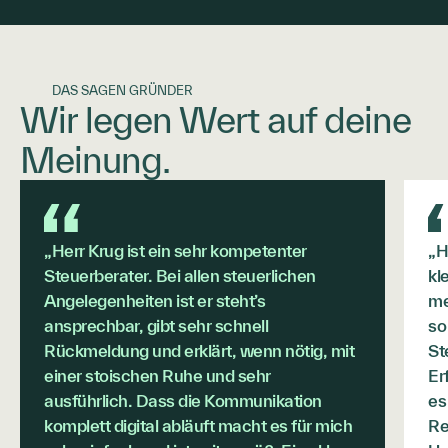
DAS SAGEN GRÜNDER
Wir legen Wert auf deine
Meinung.
„Herr Krug ist ein sehr kompetenter
„H
Steuerberater. Bei allen steuerlichen
kl
Angelegenheiten ist er steht’s
me
ansprechbar, gibt sehr schnell
so
Rückmeldung und erklärt, wenn nötig, mit
St
einer stoischen Ruhe und sehr
Er
ausführlich. Dass die Kommunikation
es
komplett digital abläuft macht es für mich
Re